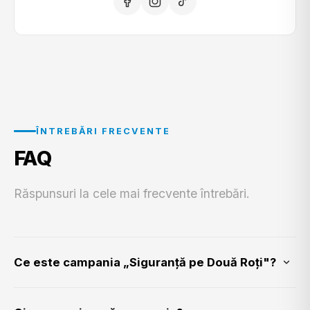
ÎNTREBĂRI FRECVENTE
FAQ
Răspunsuri la cele mai frecvente întrebări.
Ce este campania „Siguranță pe Două Roți"?
„Siguranță pe Două Roți" 2026 este o campanie de