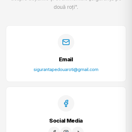
două roți".
Email
sigurantapedouaroti@gmail.com
Social Media